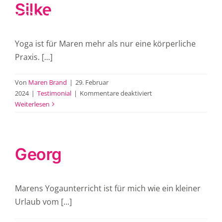
Silke
Zum
Inhalt
Tog
springen
Nav
Home
Yoga ist für Maren mehr als nur eine körperliche
Praxis. [...]
Yoga
Von
Maren Brand
|
29. Februar
Öle
für
2024
|
Testimonial
|
Kommentare deaktiviert
Silke
Weiterlesen
Mein Weg
Kontakt
Georg
Instagram
Marens Yogaunterricht ist für mich wie ein kleiner
Urlaub vom [...]