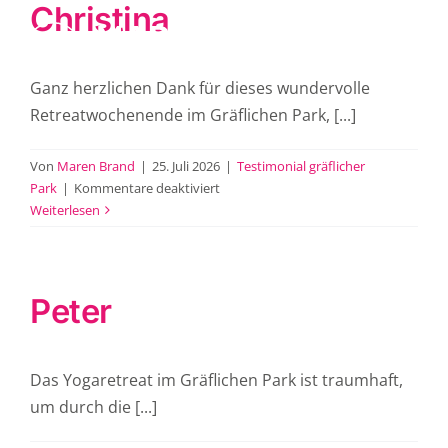
Christina
Zum
Inhalt
Tog
springen
Nav
Home
Ganz herzlichen Dank für dieses wundervolle
Retreatwochenende im Gräflichen Park, [...]
Yoga
Von
Maren Brand
|
25. Juli 2026
|
Testimonial gräflicher
Öle
für
Park
|
Kommentare deaktiviert
Christina
Weiterlesen
Mein Weg
Kontakt
Peter
Instagram
Das Yogaretreat im Gräflichen Park ist traumhaft,
um durch die [...]