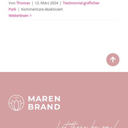
Von
Thomas
|
12. März 2024
|
Testimonial gräflicher
für
Park
|
Kommentare deaktiviert
Peter
Weiterlesen
Let there be om!