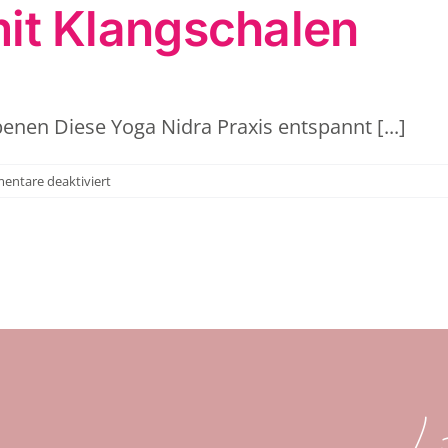
it Klangschalen
HOME
YOGA
ÖLE
enen Diese Yoga Nidra Praxis entspannt [...]
für
ntare deaktiviert
Yoga
Nidra
mit
Klangschalen
Le