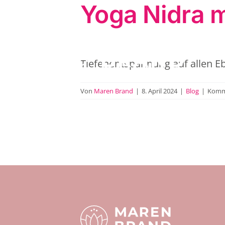
Yoga Nidra m
Zum
Inhalt
springen
Tiefenentspannung auf allen Eb
Von
Maren Brand
|
8. April 2024
|
Blog
|
Komme