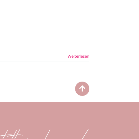
MEIN WEG
KONTAKT
Weiterlesen
t there be om!